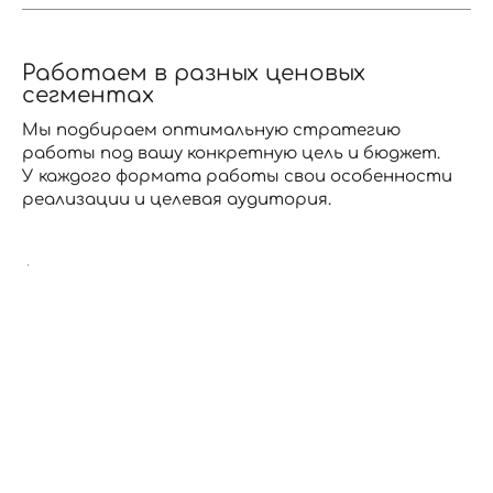
Работаем в разных ценовых
сегментах
Мы подбираем оптимальную стратегию
работы под вашу конкретную цель и бюджет.
У каждого формата работы свои особенности
МФОРТ
реализации и целевая аудитория.
ОНОМ+
я
мальное
аботка
ношение
на с
 и
шенным
ства
нем отделки