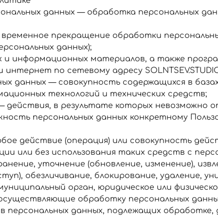
олитике
сональных данных — обработка персональных да
 временное прекращение обработки персональных
ерсональных данных);
х и информационных материалов, а также програ
 интернет по сетевому адресу SOLNTSEV.STUDIO
ых данных — совокупность содержащихся в базах
ационных технологий и технических средств;
— действия, в результате которых невозможно о
ность персональных данных конкретному Польз
бое действие (операция) или совокупность дейс
ии или без использования таких средств с перс
анение, уточнение (обновление, изменение), извл
туп), обезличивание, блокирование, удаление, у
муниципальный орган, юридическое или физическ
) осуществляющие обработку персональных данны
в персональных данных, подлежащих обработке, 